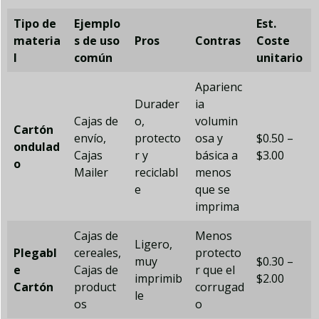
Tipo de
Ejemplo
Est
.
materia
s de uso
Pros
Contras
Coste
l
común
unitario
Aparienc
Durader
ia
Cajas de
o,
volumin
Cartón
envío,
protecto
osa y
$0.50 –
ondulad
Cajas
r y
básica a
$3.00
o
Mailer
reciclabl
menos
e
que se
imprima
Cajas de
Menos
Ligero,
Plegabl
cereales,
protecto
muy
$0.30 –
e
Cajas de
r que el
imprimib
$2.00
Cartón
product
corrugad
le
os
o