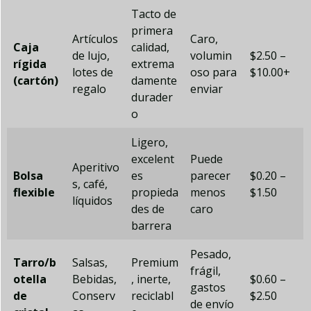
Tacto de
primera
Artículos
Caro,
Caja
calidad,
de lujo,
volumin
$2.50 –
rígida
extrema
lotes de
oso para
$10.00+
(cartón)
damente
regalo
enviar
durader
o
Ligero,
excelent
Puede
Aperitivo
Bolsa
es
parecer
$0.20 –
s, café,
flexible
propieda
menos
$1.50
líquidos
des de
caro
barrera
Pesado,
Tarro/b
Salsas,
Premium
frágil,
otella
Bebidas,
, inerte,
$0.60 –
gastos
de
Conserv
reciclabl
$2.50
de envío