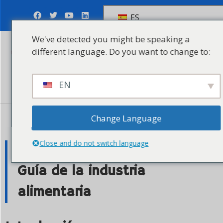
ES
We've detected you might be speaking a
different language. Do you want to change to:
Enviar solicitud
EN
Change Language
13 de septiembre de 2023
Close and do not switch language
¿Cuánto cuesta el envasado?
Guía de la industria
alimentaria