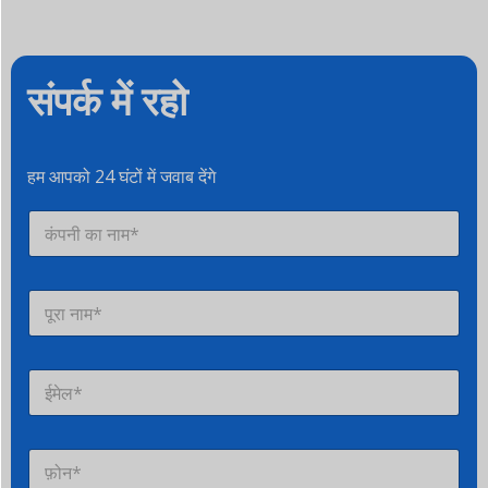
संपर्क में रहो
हम आपको 24 घंटों में जवाब देंगे
कं
प
नी
का
सं
ना
प
म
र्क
*
व्य
*
ई
क्ति
मे
*
ल
*
फ़ो
न