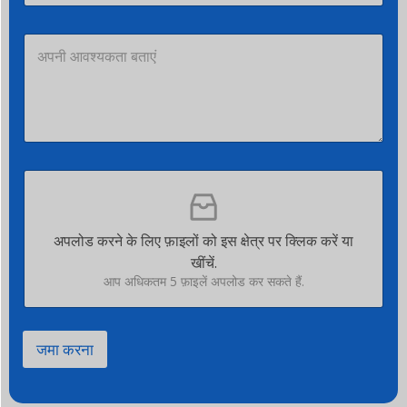
*
अ
प
नी
आ
व
श्य
क
ता
फ़ा
ब
इ
ता
ल
एं
अ
*
अपलोड करने के लिए फ़ाइलों को इस क्षेत्र पर क्लिक करें या
प
खींचें.
लो
ड
आप अधिकतम 5 फ़ाइलें अपलोड कर सकते हैं.
जमा करना