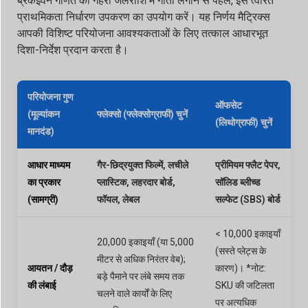
ब्रेकइवन गणित की गहरी जलराशि में गोता लगाने से पहले, इस त्वरित
प्राथमिकता निर्धारण उपकरण का उपयोग करें। यह निर्णय मैट्रिक्स
आपकी विशिष्ट परियोजना आवश्यकताओं के लिए तत्काल आधारभूत
दिशा-निर्देश प्रदान करता है।
परियोजना गुण
ऑफसेट
(मूल्यांकन
फ्लेक्सो (फ्लेक्सोग्राफी) चुनें
(लिथोग्राफी) चुनें
मानदंड)
आधार माध्यम
गैर-छिद्रयुक्त फिल्में, लचीले
प्रीमियम फ्लैट पेपर,
का प्रकार
प्लास्टिक, लहरदार बोर्ड,
सॉलिड ब्लीच्ड
(सामग्री)
फॉयल, लेबल
सल्फेट (SBS) बोर्ड
< 10,000 इकाइयाँ
20,000 इकाइयाँ (या 5,000
(सस्ते प्लेट्स के
मीटर से अधिक निरंतर वेब);
आयतन / दौड़
कारण)। *नोट:
बड़े पैमाने पर लंबे समय तक
की लंबाई
SKU की जटिलता
चलने वाले कार्यों के लिए
पर अत्यधिक