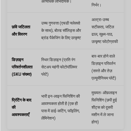
अत्यधिक लाभदायक।
निर्भर।
अल्ट्रा-उच्च
उच्च गुणवत्ता (एचडी फ्लेक्सो
छवि जटिलता
सटीकता, जटिल
के साथ); बोल्ड सॉलिड्स और
और विवरण
ढाल, सूक्ष्म-पाठ,
ब्रांड पैकेजिंग के लिए उत्कृष्ट
उत्कृष्ट फोटोग्राफी
बार-बार होने वाले
डिज़ाइन
स्थिर डिज़ाइन (प्रति रंग
डिज़ाइन परिवर्तन
परिवर्तनशीलता
सेटअप महंगी फोटोपॉलिमर
(सस्ते और तेज़
(SKU संख्या)
प्लेटें)
एल्यूमीनियम प्लेटें)
मुख्यतः ऑफ़लाइन
भारी इन-लाइन फिनिशिंग की
प्रिंटिंग के बाद
फिनिशिंग (छपी हुई
आवश्यकता होती है (एक ही
की
शीट्स को दूसरी
पास में डाई-कटिंग, फॉइलिंग,
आवश्यकताएँ
मशीन में ले जाना
लैमिनेशन)
होगा)