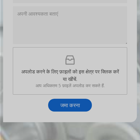
*
अ
प
नी
आ
व
श्य
क
फ़ा
ता
इ
ब
ल
ता
अ
एं
अपलोड करने के लिए फ़ाइलों को इस क्षेत्र पर क्लिक करें
प
*
या खींचें.
लो
ड
आप अधिकतम 5 फ़ाइलें अपलोड कर सकते हैं.
जमा करना