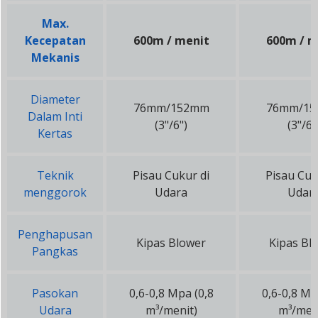
Max.
Kecepatan
600m / menit
600m / m
Mekanis
Diameter
76mm/152mm
76mm/1
Dalam Inti
(3"/6")
(3"/6"
Kertas
Teknik
Pisau Cukur di
Pisau Cuk
menggorok
Udara
Udar
Penghapusan
Kipas Blower
Kipas Bl
Pangkas
Pasokan
0,6-0,8 Mpa (0,8
0,6-0,8 Mp
Udara
m³/menit)
m³/men