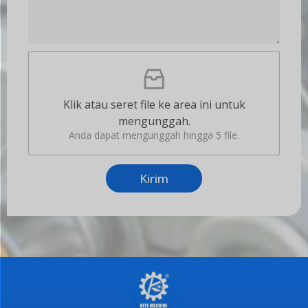
a
n
*
*
s
*
k
a
U
n
n
K
g
e
g
b
Klik atau seret file ke area ini untuk
a
u
mengunggah.
h
t
F
Anda dapat mengunggah hingga 5 file.
u
i
h
l
a
e
n
Kirim
A
n
d
a
*