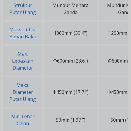
Struktur
Mundur Menara
Mundur M
Putar Ulang
Ganda
Gand
Maks. Lebar
1000mm (39,4")
1200mm (4
Bahan Baku
Max.
Lepaskan
Φ600mm (23,6")
Φ600mm (2
Diameter
Maks.
Diameter
Φ450mm (17,7 ")
Φ450mm (1
Putar Ulang
Min. Lebar
50mm (1,97 ")
50mm (1,9
Celah