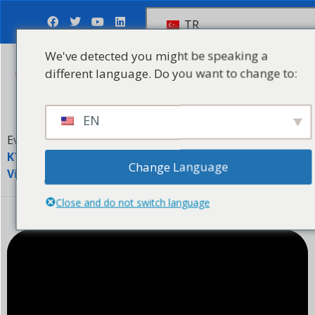
TR
We've detected you might be speaking a
different language. Do you want to change to:
Soruşturma Gönder
EN
Ev
Videolar
KTPC-CE Ucuz Şarap Şişesi Kapsül Yapma Makinesi
Change Language
Videosu
Close and do not switch language
Ucuz Şarap Şişesi Kapsül Yapma Makinesi Videosu