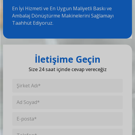
En İyi Hizmeti ve En Uygun Maliyetli Baskı ve
Ambalaj Dönüştürme Makinelerini Sağlamayı
Taahhüt Ediyoruz.
İletişime Geçin
Size 24 saat içinde cevap vereceğiz
Ş
i
r
İ
k
l
e
g
t
E
i
A
-
l
d
p
i
ı
T
o
K
*