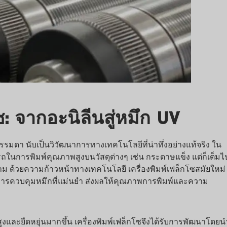
: จากอะนิลีนสู่หมึก UV
ดา นับเป็นวิวัฒนาการทางเทคโนโลยีที่น่าทึ่งอย่างแท้จริง ใน
การพิมพ์คุณภาพสูงบนวัสดุต่างๆ เช่น กระดาษแข็ง แต่ก็เต็มไป
 ด้วยความก้าวหน้าทางเทคโนโลยี เครื่องพิมพ์เฟล็กโซสมัยใหม่
รควบคุมหมึกที่แม่นยำ ส่งผลให้คุณภาพการพิมพ์และความ
ยืดหยุ่นมากขึ้น เครื่องพิมพ์เฟล็กโซจึงได้รับการพัฒนาโดยนำ