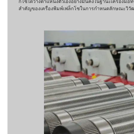
กโซได้วางตำแหน่งตัวเองอย่างมั่นคงในฐานะเครื่องมือที่ขา
สำคัญของเครื่องพิมพ์เฟล็กโซในการกำหนดลักษณะวิวัฒนาก