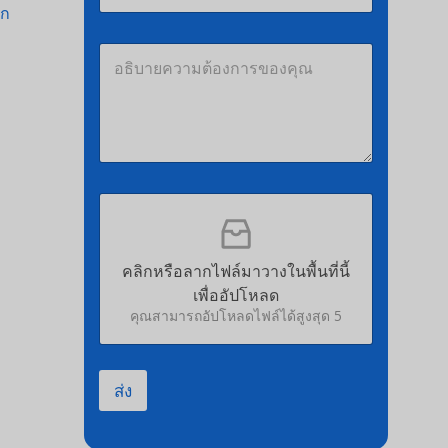
ร
ร
ถ
ศั
ติ
อ
พ
ด
ธิ
ท์
ต่
บ
*
อ
า
ไ
ย
ด้
ค
*
ว
า
อั
ม
พ
ต้
โ
อ
ห
ง
คลิกหรือลากไฟล์มาวางในพื้นที่นี้
ล
ก
เพื่ออัปโหลด
ด
า
ไ
ร
คุณสามารถอัปโหลดไฟล์ได้สูงสุด 5
ฟ
ข
ล์
อ
ง
ส่ง
คุ
ณ
*