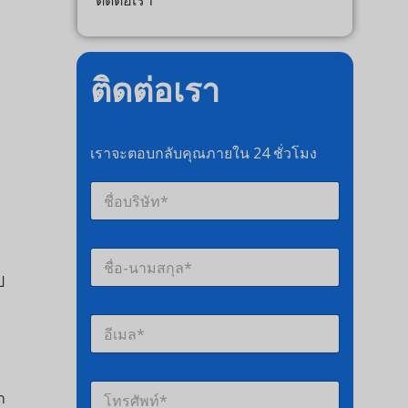
ติดต่อเรา
ติดต่อเรา
เราจะตอบกลับคุณภายใน 24 ชั่วโมง
ชื่
อ
บ
ริ
บุ
ษั
ค
ท
ค
*
ล
*
อี
ที่
เ
ส
ม
า
ล
ม
โ
*
า
ท