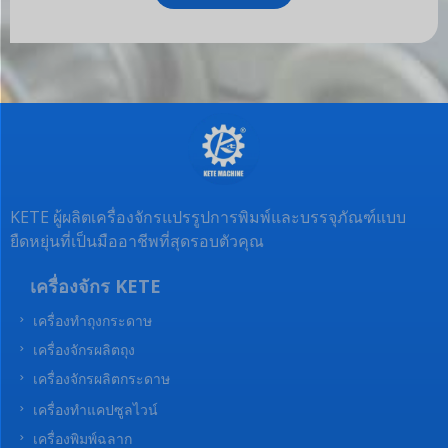
*
โ
ต้
ห
อ
คลิกหรือลากไฟล์มาวางในพื้นที่นี้เพื่ออัปโหลด
ล
ง
คุณสามารถอัปโหลดไฟล์ได้สูงสุด 5
ด
ก
ไ
า
ฟ
ร
ล์
ส่ง
ข
อ
ง
คุ
ณ
*
KETE ผู้ผลิตเครื่องจักรแปรรูปการพิมพ์และบรรจุภัณฑ์แบบ
ยืดหยุ่นที่เป็นมืออาชีพที่สุดรอบตัวคุณ
เครื่องจักร KETE