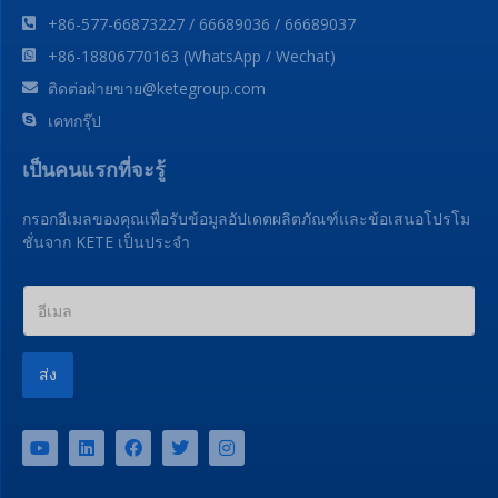
คู่มือสำหรับผู้ซื้อครั้งแรก
ติดต่อเรา
ชั้น 20 อาคาร Xinchao ถนน Anyang เมือง Rui'an เมือง
Wenzhou มณฑลเจ้อเจียงประเทศจีน 325200
+86-577-66873227 / 66689036 / 66689037
+86-18806770163 (WhatsApp / Wechat)
ติดต่อฝ่ายขาย@ketegroup.com
เคทกรุ๊ป
เป็นคนแรกที่จะรู้
กรอกอีเมลของคุณเพื่อรับข้อมูลอัปเดตผลิตภัณฑ์และข้อเสนอโปรโม
ชั่นจาก KETE เป็นประจำ