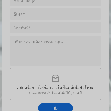
ติดต่อเรา
เราจะตอบกลับคุณภายใน 24 ชั่วโมง
ชื่
อ
บ
บุ
ริ
ค
ษั
ค
ท
อี
ล
*
เ
ที่
*
ม
ส
โ
ล
า
ท
*
ม
ร
า
อ
ศั
ร
ธิ
พ
ถ
บ
ท์
ติ
า
*
ด
ย
ต่
ค
อ
ว
ไ
อั
า
ด้
พ
ม