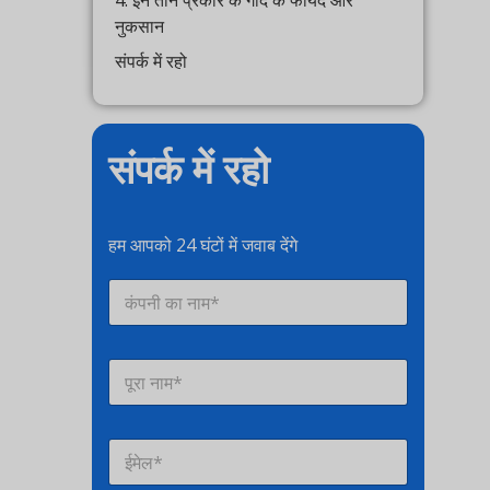
4. इन तीन प्रकार के गोंद के फायदे और
नुकसान
संपर्क में रहो
संपर्क में रहो
हम आपको 24 घंटों में जवाब देंगे
कं
प
नी
का
सं
ना
प
म
र्क
*
व्य
*
ई
क्ति
मे
*
ल