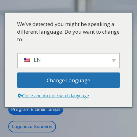
We've detected you might be speaking a
different language. Do you want to change
KETE MAKİNA
Ambalajı
to:
Daha Değerli Hale Getirin
EN
Özelleştirilmiş
Şarap Şişesi Kapsül
Makinesi
ve
Şampanya Kapsül Makinesi
Çözümler
Change Language
Bu Makineyi Labelexpo Europe Fuarına Gösteri İçin
Getireceğiz ve Yapabiliriz
Logonuzla Ücretsiz Örnekler
Close and do not switch language
Program Bizimle Tanışın
Logonuzu Gönderin