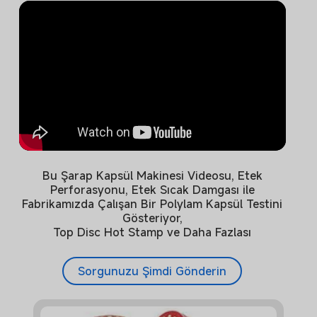
Bu Şarap Kapsül Makinesi Videosu, Etek
k
Perforasyonu, Etek Sıcak Damgası ile
Bu
a
Fabrikamızda Çalışan Bir Polylam Kapsül Testini
Da
,
Gösteriyor,
Da
Top Disc Hot Stamp ve Daha Fazlası
Sorgunuzu Şimdi Gönderin