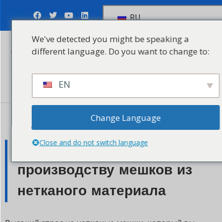
RU
We've detected you might be speaking a
different language. Do you want to change to:
Отправить запрос
EN
Change Language
Май 16, 2023
Close and do not switch language
Как начать бизнес по
производству мешков из
нетканого материала