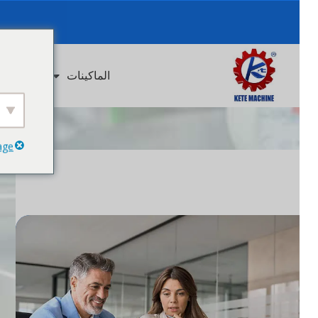
you
الماكينات
حلول الصنا
anguage