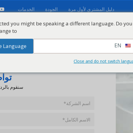
دليل المشتري لأول مرة
الجودة
الخدمات
etected you might be speaking a different language. Do 
 change to:
عة
نبذة عن KETE
الموارد
مقاطع الفيديو
اتصل 
EN
ange Language
Close and do not switch l
تواصل
سنقوم بالرد عليك خلا
ا
س
م
ا
ا
ل
ل
ا
ش
ا
ت
ر