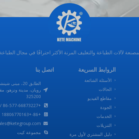
الروابط السريعة
اتصل بنا
الأسئلة الشائعة
الطابق 20، مبنى شينشاو
الحالات
رويان، مدينة ونزهو، مقاطعة
325200
مقاطع الفيديو
+86-577-66873227 / 66689036 / 66689037
الجودة
+86-+18806770163 (واتساب / ويتشات)
الخدمات
sales@ketegroup.com
التنزيلات
مجموعة كيت
دليل المشتري لأول مرة