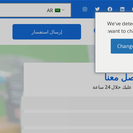
AR
We've d
want to
بنا
إرسال استفسار
Ch
 معنا
ل 24 ساعة